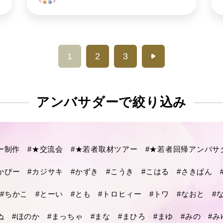
1
2
3
アンバサダーで
絞り込み
ー制作
#★交流会
#★若者取材ツアー
#★若者回帰アンバサ
かぴー
#カジサキ
#かずき
#こうき
#こはる
#さきぱん
#ちかこ
#とーい
#とも
#トロヒィー
#トワ
#なおと
#
ぬ
#ほのか
#まっちゃ
#まな
#まひろ
#まゆ
#みの
#み