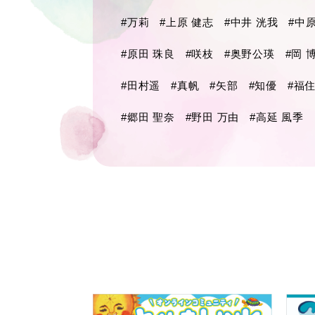
#万莉
#上原 健志
#中井 洸我
#中
#原田 珠良
#咲枝
#奥野公瑛
#岡 
#田村遥
#真帆
#矢部
#知優
#福住
#郷田 聖奈
#野田 万由
#高延 風季