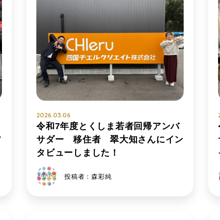
2026.03.06
令和7年度とくしま若者回帰アンバ
フ
サダー 移住者 翠大知さんにイン
タビューしました！
投稿者：森彩純