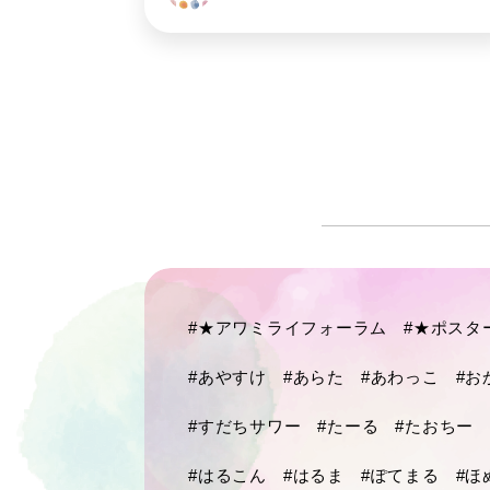
#★アワミライフォーラム
#★ポスタ
#あやすけ
#あらた
#あわっこ
#お
#すだちサワー
#たーる
#たおちー
#はるこん
#はるま
#ぽてまる
#ほ