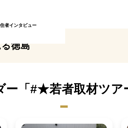
住者インタビュー
見る
徳島
ダー「#★若者取材ツア