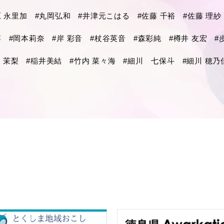
原 永里加
#丸岡弘和
#井津元こはる
#佐藤 千裕
#佐藤 理紗
博
#岡本莉奈
#岸 彩音
#杖谷英音
#森彩純
#樽井 友宏
#
 茉梨
#稲井美結
#竹内 菜々海
#細川 七保斗
#細川 穂乃