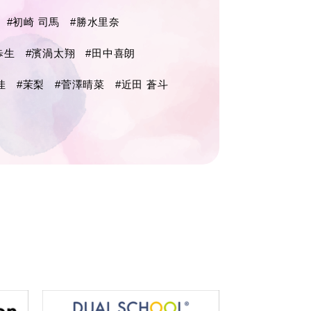
#初崎 司馬
#勝水里奈
歩生
#濱渦太翔
#田中喜朗
佳
#茉梨
#菅澤晴菜
#近田 蒼斗