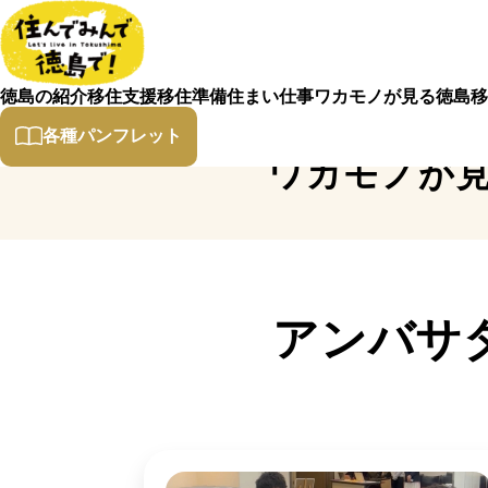
徳島の紹介
移住支援
移住準備
住まい
仕事
ワカモノが見る徳島
移
各種パンフレット
ワカモノが
アンバサ