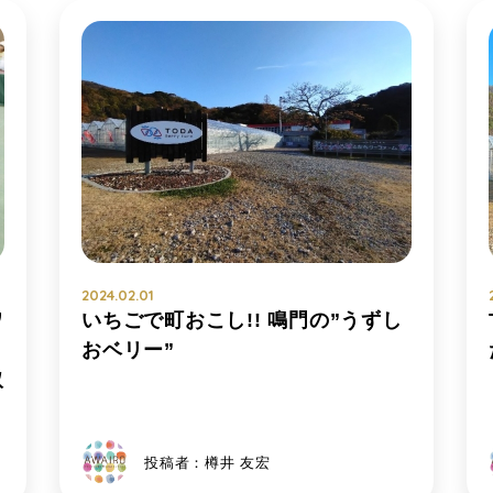
2024.02.01
ワ
いちごで町おこし!! 鳴門の”うずし
おベリー”
取
投稿者：樽井 友宏