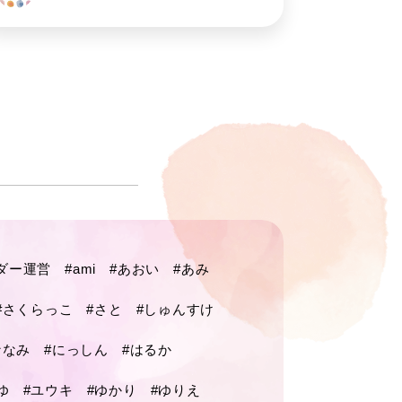
ダー運営
#ami
#あおい
#あみ
#さくらっこ
#さと
#しゅんすけ
ななみ
#にっしん
#はるか
ゆ
#ユウキ
#ゆかり
#ゆりえ