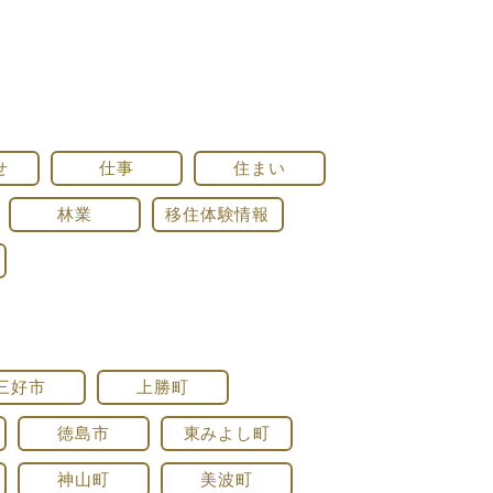
せ
仕事
住まい
林業
移住体験情報
三好市
上勝町
徳島市
東みよし町
神山町
美波町