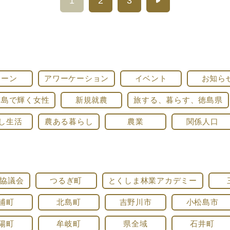
1
2
3
ターン
アワーケーション
イベント
お知ら
徳島で輝く女性
新規就農
旅する、暮らす、徳島県
し生活
農ある暮らし
農業
関係人口
協議会
つるぎ町
とくしま林業アカデミー
浦町
北島町
吉野川市
小松島市
陽町
牟岐町
県全域
石井町