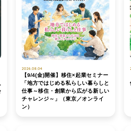
2026.08.04
【9/4(金)開催】移住×起業セミナー
「地方ではじめる私らしい暮らしと
人
仕事～移住・創業から広がる新しい
会
チャレンジ～」（東京／オンライ
ン）