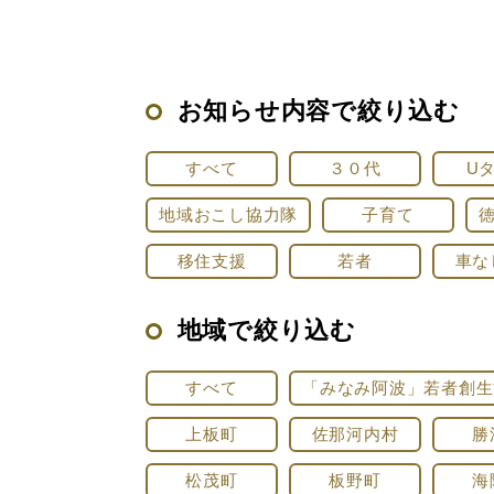
お知らせ内容で絞り込む
すべて
３０代
U
地域おこし協力隊
子育て
移住支援
若者
車な
地域で絞り込む
すべて
「みなみ阿波」若者創生
上板町
佐那河内村
勝
松茂町
板野町
海