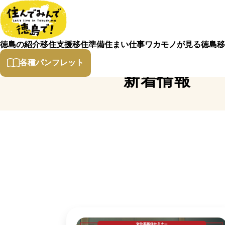
徳島の紹介
移住支援
移住準備
住まい
仕事
ワカモノが見る徳島
移
各種パンフレット
新着情報