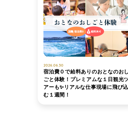
2026.06.30
宿泊費０で給料ありのおとなのお
ごと体験！プレミアムな１日観光
アーも✨リアルな仕事現場に飛び
む１週間！