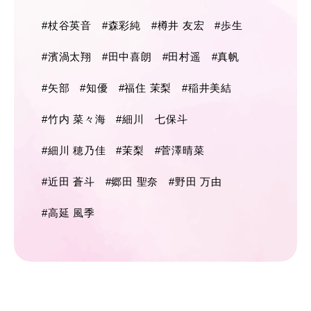
#杖谷英音
#森彩純
#樽井 友宏
#歩生
#濱渦太翔
#田中喜朗
#田村遥
#真帆
#矢部
#知優
#福住 茉梨
#稲井美結
#竹内 菜々海
#細川 七保斗
#細川 穂乃佳
#茉梨
#菅澤晴菜
#近田 蒼斗
#郷田 聖奈
#野田 万由
#高延 風季