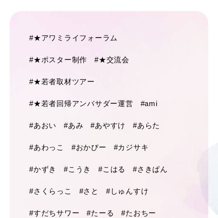
#★アワミライフォーラム
#★ポスター制作
#★交流会
#★若者取材ツアー
#★若者回帰アンバサダー運営
#ami
#あおい
#あみ
#あやすけ
#あらた
#あわっこ
#おかぴー
#カジサキ
#かずき
#こうき
#こはる
#さきぱん
#さくらっこ
#さと
#しゅんすけ
#すだちサワー
#たーる
#たおちー