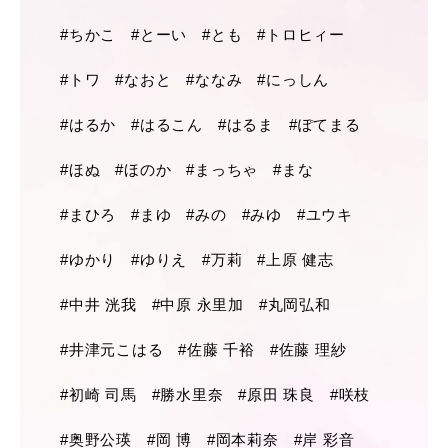
#ちかこ
#とーい
#とも
#トロヒィー
#トワ
#なおと
#ななみ
#にっしん
#はるか
#はるこん
#はるま
#ぽてまる
#ほぬ
#ほのか
#まっちゃ
#まな
#まひろ
#まゆ
#みの
#みゆ
#ユウキ
#ゆかり
#ゆりえ
#万莉
#上原 健志
#中井 洸我
#中原 永里加
#丸岡弘和
#井津元こはる
#佐藤 千裕
#佐藤 理紗
#初崎 司馬
#勝水里奈
#原田 珠良
#咲枝
#奥野公瑛
#岡 博
#岡本莉奈
#岸 彩音