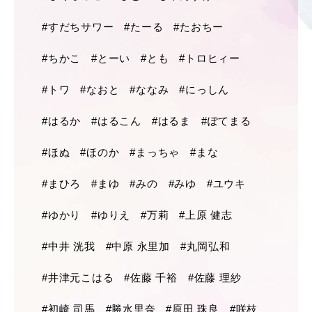
#すだちサワー
#たーる
#たおちー
#ちかこ
#とーい
#とも
#トロヒィー
#トワ
#なおと
#ななみ
#にっしん
#はるか
#はるこん
#はるま
#ぽてまる
#ほぬ
#ほのか
#まっちゃ
#まな
#まひろ
#まゆ
#みの
#みゆ
#ユウキ
#ゆかり
#ゆりえ
#万莉
#上原 健志
#中井 洸我
#中原 永里加
#丸岡弘和
#井津元こはる
#佐藤 千裕
#佐藤 理紗
#初崎 司馬
#勝水里奈
#原田 珠良
#咲枝