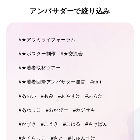
アンバサダーで
絞り込み
#★アワミライフォーラム
#★ポスター制作
#★交流会
#★若者取材ツアー
#★若者回帰アンバサダー運営
#ami
#あおい
#あみ
#あやすけ
#あらた
#あわっこ
#おかぴー
#カジサキ
#かずき
#こうき
#こはる
#さきぱん
#さくらっこ
#さと
#しゅんすけ