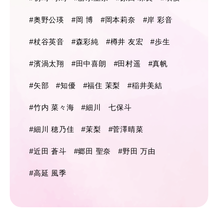
#奥野公瑛
#岡 博
#岡本莉奈
#岸 彩音
#杖谷英音
#森彩純
#樽井 友宏
#歩生
#濱渦太翔
#田中喜朗
#田村遥
#真帆
#矢部
#知優
#福住 茉梨
#稲井美結
#竹内 菜々海
#細川 七保斗
#細川 穂乃佳
#茉梨
#菅澤晴菜
#近田 蒼斗
#郷田 聖奈
#野田 万由
#高延 風季