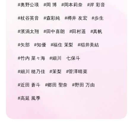
#奥野公瑛
#岡 博
#岡本莉奈
#岸 彩音
#杖谷英音
#森彩純
#樽井 友宏
#歩生
#濱渦太翔
#田中喜朗
#田村遥
#真帆
#矢部
#知優
#福住 茉梨
#稲井美結
#竹内 菜々海
#細川 七保斗
#細川 穂乃佳
#茉梨
#菅澤晴菜
#近田 蒼斗
#郷田 聖奈
#野田 万由
#高延 風季