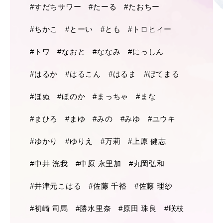
#すだちサワー
#たーる
#たおちー
#ちかこ
#とーい
#とも
#トロヒィー
#トワ
#なおと
#ななみ
#にっしん
#はるか
#はるこん
#はるま
#ぽてまる
#ほぬ
#ほのか
#まっちゃ
#まな
#まひろ
#まゆ
#みの
#みゆ
#ユウキ
#ゆかり
#ゆりえ
#万莉
#上原 健志
#中井 洸我
#中原 永里加
#丸岡弘和
#井津元こはる
#佐藤 千裕
#佐藤 理紗
#初崎 司馬
#勝水里奈
#原田 珠良
#咲枝