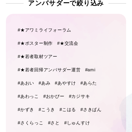
アンバサダーで
絞り込み
#★アワミライフォーラム
#★ポスター制作
#★交流会
#★若者取材ツアー
#★若者回帰アンバサダー運営
#ami
#あおい
#あみ
#あやすけ
#あらた
#あわっこ
#おかぴー
#カジサキ
#かずき
#こうき
#こはる
#さきぱん
#さくらっこ
#さと
#しゅんすけ