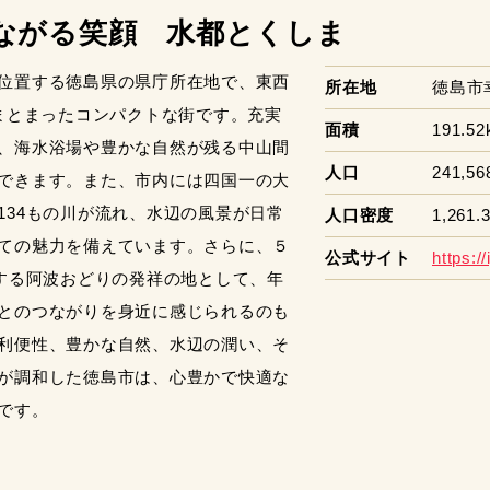
ながる笑顔 水都とくしま
位置する徳島県の県庁所在地で、東西
所在地
徳島市
にまとまったコンパクトな街です。充実
面積
191.52
、海水浴場や豊かな自然が残る中山間
人口
241,5
できます。また、市内には四国一の大
134もの川が流れ、水辺の風景が日常
人口密度
1,261.
ての魅力を備えています。さらに、５
公式サイト
https:/
員する阿波おどりの発祥の地として、年
とのつながりを身近に感じられるのも
利便性、豊かな自然、水辺の潤い、そ
が調和した徳島市は、心豊かで快適な
です。