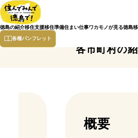
徳島の紹介
移住支援
移住準備
住まい
仕事
ワカモノが見る徳島
移
各種パンフレット
各市町村の
概要