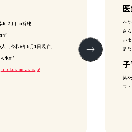
医
かか
幸町2丁目5番地
さら
km²
いま
68人
（令和8年5月1日現在）
また
3人/km²
子
/iju-tokushimashi.jp/
第3
フト