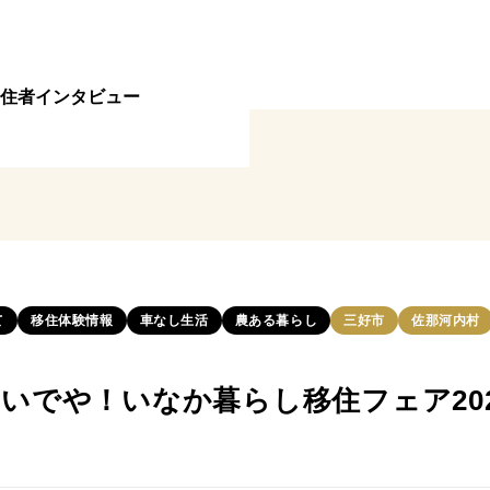
住者インタビュー
て
移住体験情報
車なし生活
農ある暮らし
三好市
佐那河内村
】おいでや！いなか暮らし移住フェア20