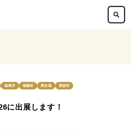
徳島市
海陽町
県全域
美波町
26に出展します！