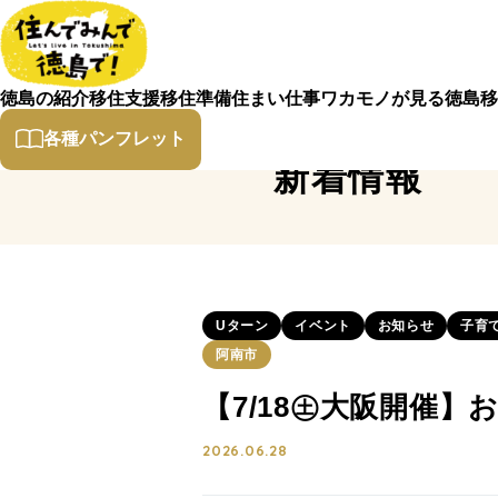
徳島の紹介
移住支援
移住準備
住まい
仕事
ワカモノが見る徳島
移
各種パンフレット
新着情報
Uターン
イベント
お知らせ
子育
阿南市
【7/18㊏大阪開催
2026.06.28