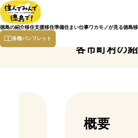
徳島の紹介
移住支援
移住準備
住まい
仕事
ワカモノが見る徳島
移
各種パンフレット
各市町村の
概要