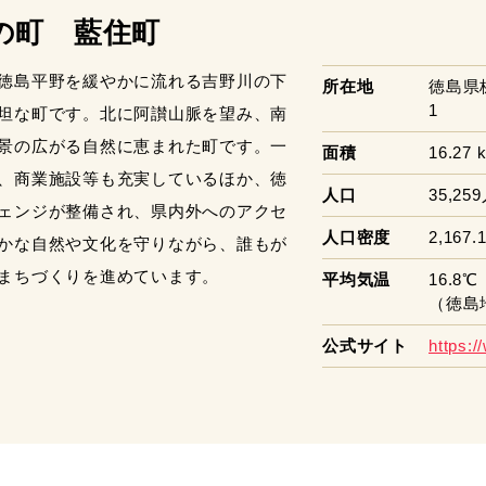
の町 藍住町
徳島平野を緩やかに流れる吉野川の下
所在地
徳島県
1
坦な町です。北に阿讃山脈を望み、南
景の広がる自然に恵まれた町です。一
面積
16.27 
、商業施設等も充実しているほか、徳
人口
35,25
ェンジが整備され、県内外へのアクセ
人口密度
2,167.
かな自然や文化を守りながら、誰もが
まちづくりを進めています。
平均気温
16.8℃
（徳島
公式サイト
https:/