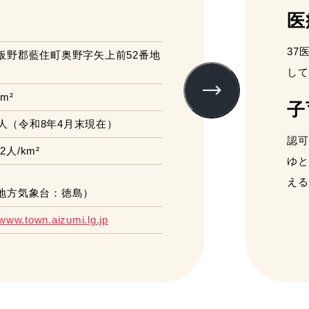
医
37
板野郡藍住町奥野字矢上前52番地
して
km²
子
9人
（令和8年4月末現在）
認可
12人/km²
ゆと
える
地方気象台：徳島）
/www.town.aizumi.lg.jp