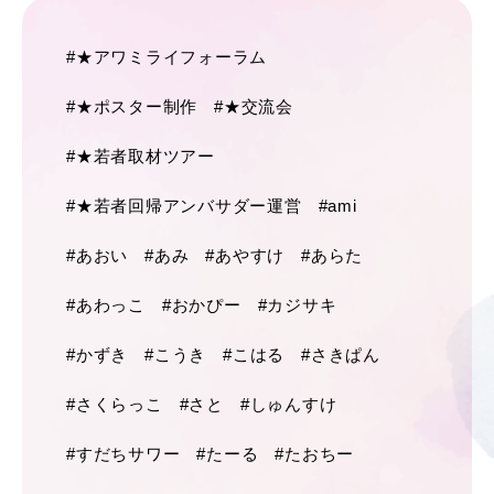
#★アワミライフォーラム
#★ポスター制作
#★交流会
#★若者取材ツアー
#★若者回帰アンバサダー運営
#ami
#あおい
#あみ
#あやすけ
#あらた
#あわっこ
#おかぴー
#カジサキ
#かずき
#こうき
#こはる
#さきぱん
#さくらっこ
#さと
#しゅんすけ
#すだちサワー
#たーる
#たおちー