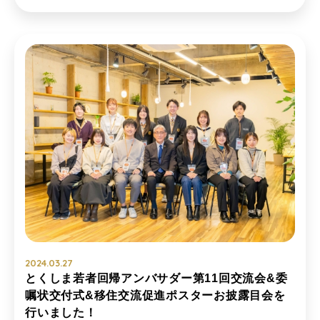
2024.03.27
とくしま若者回帰アンバサダー第11回交流会&委
嘱状交付式&移住交流促進ポスターお披露目会を
行いました！