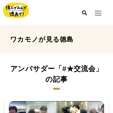
ワカモノが見る
徳島
アンバサダー「#★交流会」
の記事