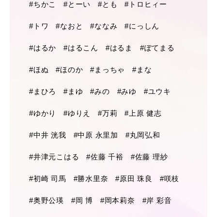
#ちかこ
#とーい
#とも
#トロヒィー
#トワ
#なおと
#ななみ
#にっしん
#はるか
#はるこん
#はるま
#ぽてまる
#ほぬ
#ほのか
#まっちゃ
#まな
#まひろ
#まゆ
#みの
#みゆ
#ユウキ
#ゆかり
#ゆりえ
#万莉
#上原 健志
#中井 洸我
#中原 永里加
#丸岡弘和
#井津元こはる
#佐藤 千裕
#佐藤 理紗
#初崎 司馬
#勝水里奈
#原田 珠良
#咲枝
#奥野公瑛
#岡 博
#岡本莉奈
#岸 彩音