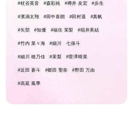
#杖谷英音
#森彩純
#樽井 友宏
#歩生
#濱渦太翔
#田中喜朗
#田村遥
#真帆
#矢部
#知優
#福住 茉梨
#稲井美結
#竹内 菜々海
#細川 七保斗
#細川 穂乃佳
#茉梨
#菅澤晴菜
#近田 蒼斗
#郷田 聖奈
#野田 万由
#高延 風季