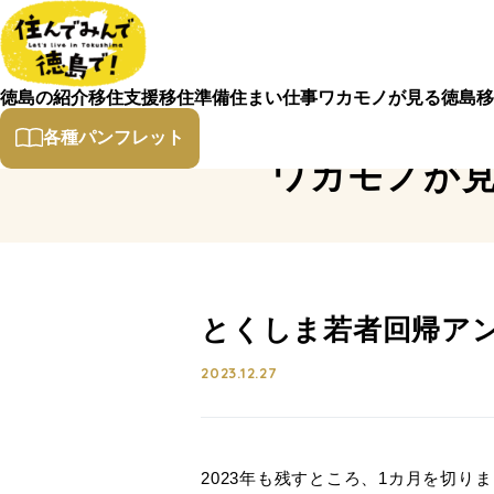
徳島の紹介
移住支援
移住準備
住まい
仕事
ワカモノが見る徳島
移
各種パンフレット
ワカモノが
とくしま若者回帰ア
2023.12.27
2023年も残すところ、1カ月を切り