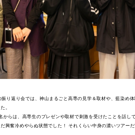
」の振り返り会では、神山まるごと高専の見学＆取材や、藍染め
した。
名からは、高専生のプレゼンや取材で刺激を受けたことを話し
だ興奮冷めやらぬ状態でした！ それくらい中身の濃いツアー