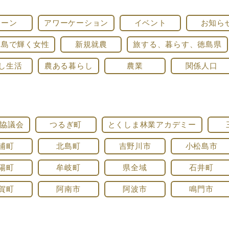
ターン
アワーケーション
イベント
お知ら
徳島で輝く女性
新規就農
旅する、暮らす、徳島県
し生活
農ある暮らし
農業
関係人口
協議会
つるぎ町
とくしま林業アカデミー
浦町
北島町
吉野川市
小松島市
陽町
牟岐町
県全域
石井町
賀町
阿南市
阿波市
鳴門市