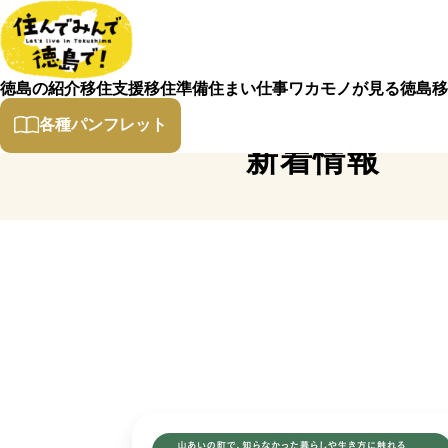
徳島の紹介
移住支援
移住準備
住まい
仕事
ワカモノが見る徳島
移
各種パンフレット
新着情報