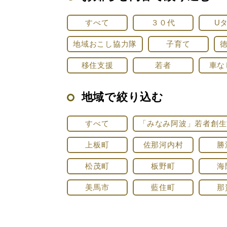
すべて
３０代
U
地域おこし協力隊
子育て
移住支援
若者
車な
地域で絞り込む
すべて
「みなみ阿波」若者創生
上板町
佐那河内村
勝
松茂町
板野町
海
美馬市
藍住町
那