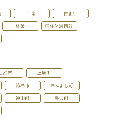
せ
仕事
住まい
林業
移住体験情報
三好市
上勝町
徳島市
東みよし町
神山町
美波町