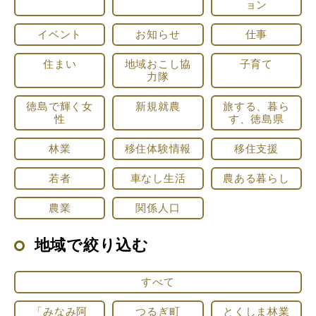
ョン
イベント
お知らせ
仕事
住まい
地域おこし協
子育て
力隊
徳島で輝く女
新規就農
旅する、暮ら
性
す、徳島県
林業
移住体験情報
移住支援
若者
車なし生活
農ある暮らし
農業
関係人口
地域で絞り込む
すべて
「みなみ阿
つるぎ町
とくしま林業