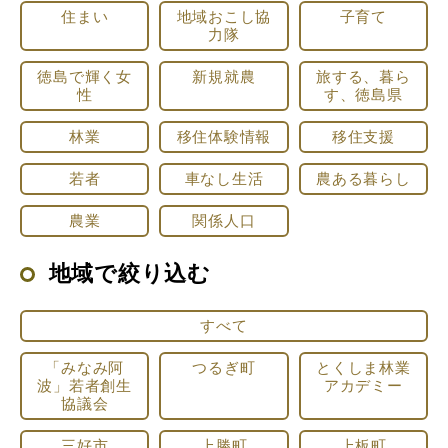
住まい
地域おこし協
子育て
力隊
徳島で輝く女
新規就農
旅する、暮ら
性
す、徳島県
林業
移住体験情報
移住支援
若者
車なし生活
農ある暮らし
農業
関係人口
地域で絞り込む
すべて
「みなみ阿
つるぎ町
とくしま林業
波」若者創生
アカデミー
協議会
三好市
上勝町
上板町