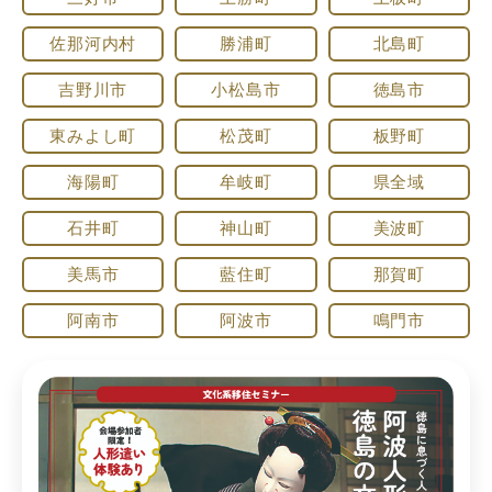
佐那河内村
勝浦町
北島町
吉野川市
小松島市
徳島市
東みよし町
松茂町
板野町
海陽町
牟岐町
県全域
石井町
神山町
美波町
美馬市
藍住町
那賀町
阿南市
阿波市
鳴門市