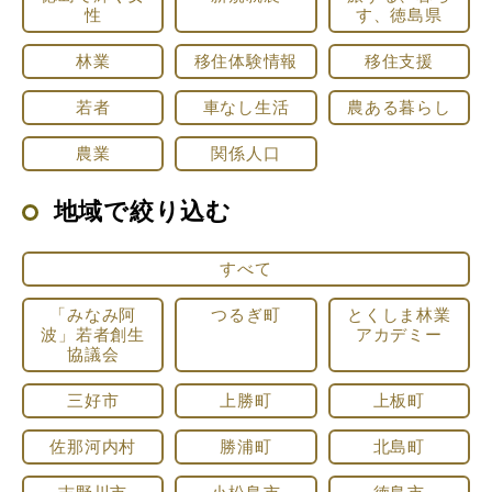
性
す、徳島県
林業
移住体験情報
移住支援
若者
車なし生活
農ある暮らし
農業
関係人口
地域で絞り込む
すべて
「みなみ阿
つるぎ町
とくしま林業
波」若者創生
アカデミー
協議会
三好市
上勝町
上板町
佐那河内村
勝浦町
北島町