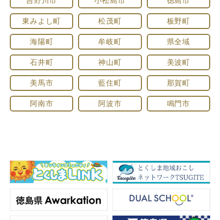
吉野川市
小松島市
徳島市
東みよし町
松茂町
板野町
海陽町
牟岐町
県全域
石井町
神山町
美波町
美馬市
藍住町
那賀町
阿南市
阿波市
鳴門市