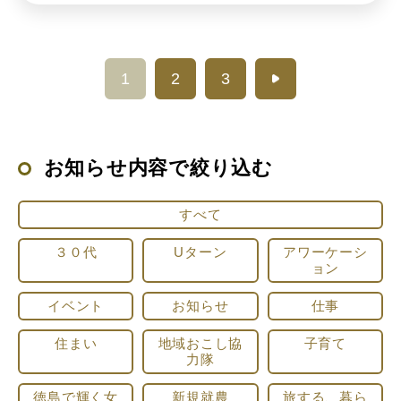
1
2
3
お知らせ内容で絞り込む
すべて
３０代
Uターン
アワーケーシ
ョン
イベント
お知らせ
仕事
住まい
地域おこし協
子育て
力隊
徳島で輝く女
新規就農
旅する、暮ら