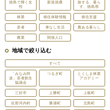
徳島で輝く女
新規就農
旅する、暮ら
性
す、徳島県
林業
移住体験情報
移住支援
若者
車なし生活
農ある暮らし
農業
関係人口
地域で絞り込む
すべて
「みなみ阿
つるぎ町
とくしま林業
波」若者創生
アカデミー
協議会
三好市
上勝町
上板町
佐那河内村
勝浦町
北島町