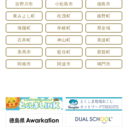
吉野川市
小松島市
徳島市
東みよし町
松茂町
板野町
海陽町
牟岐町
県全域
石井町
神山町
美波町
美馬市
藍住町
那賀町
阿南市
阿波市
鳴門市