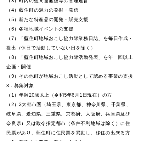
（3）町内の藍関連施設等の管理運営
（4）藍住町の魅力の発掘・発信
（5）新たな特産品の開発・販売支援
（6）各種地域イベントの支援
（7）「藍住町地域おこし協力隊業務日誌」を毎日作成・
提出（休日で活動していない日を除く）
（8）「藍住町地域おこし協力隊活動発表」を年一回以上
企画・開催
（9）その他町が地域おこし活動として認める事業の支援
3．募集対象
（1）年齢20歳以上（令和5年6月1日現在）の方
（2）3大都市圏（埼玉県、東京都、神奈川県、千葉県、
岐阜県、愛知県、三重県、京都府、大阪府、兵庫県及び
奈良県）又は政令指定都市（条件不利地域は除く）に住
民票があり、藍住町に住民票を異動し、移住の出来る方