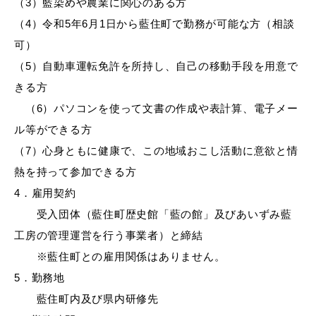
（3）藍染めや農業に関心のある方
（4）令和5年6月1日から藍住町で勤務が可能な方（相談
可）
（5）自動車運転免許を所持し、自己の移動手段を用意で
きる方
（6）パソコンを使って文書の作成や表計算、電子メー
ル等ができる方
（7）心身ともに健康で、この地域おこし活動に意欲と情
熱を持って参加できる方
4．雇用契約
受入団体（藍住町歴史館「藍の館」及びあいずみ藍
工房の管理運営を行う事業者）と締結
※藍住町との雇用関係はありません。
5．勤務地
藍住町内及び県内研修先