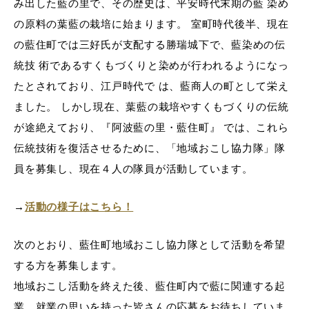
み出した藍の里で、その歴史は、平安時代末期の藍 染め
の原料の葉藍の栽培に始まります。 室町時代後半、現在
の藍住町では三好氏が支配する勝瑞城下で、藍染めの伝
統技 術であるすくもづくりと染めが行われるようになっ
たとされており、江戸時代で は、藍商人の町として栄え
ました。 しかし現在、葉藍の栽培やすくもづくりの伝統
が途絶えており、『阿波藍の里・藍住町』 では、これら
伝統技術を復活させるために、「地域おこし協力隊」隊
員を募集し、現在４人の隊員が活動しています。
→
活動の様子はこちら！
次のとおり、藍住町地域おこし協力隊として活動を希望
する方を募集します。
地域おこし活動を終えた後、藍住町内で藍に関連する起
業、就業の思いを持った皆さんの応募をお待ちしていま