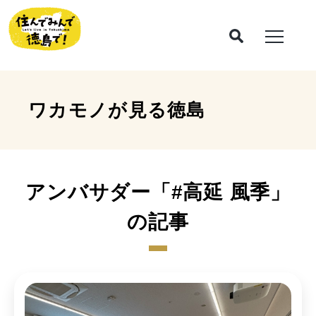
ワカモノが見る
徳島
アンバサダー「#高延 風季」
の記事