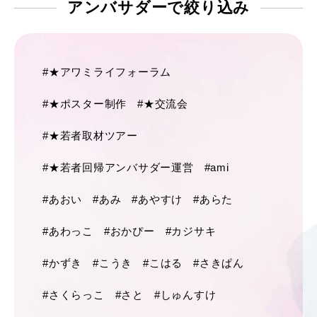
アンバサダーで
絞り込み
#★アワミライフォーラム
#★ポスター制作
#★交流会
#★若者取材ツアー
#★若者回帰アンバサダー運営
#ami
#あおい
#あみ
#あやすけ
#あらた
#あわっこ
#おかぴー
#カジサキ
#かずき
#こうき
#こはる
#さきぱん
#さくらっこ
#さと
#しゅんすけ