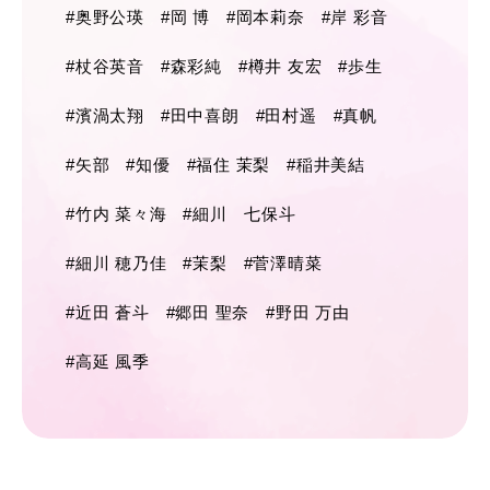
#奥野公瑛
#岡 博
#岡本莉奈
#岸 彩音
#杖谷英音
#森彩純
#樽井 友宏
#歩生
#濱渦太翔
#田中喜朗
#田村遥
#真帆
#矢部
#知優
#福住 茉梨
#稲井美結
#竹内 菜々海
#細川 七保斗
#細川 穂乃佳
#茉梨
#菅澤晴菜
#近田 蒼斗
#郷田 聖奈
#野田 万由
#高延 風季