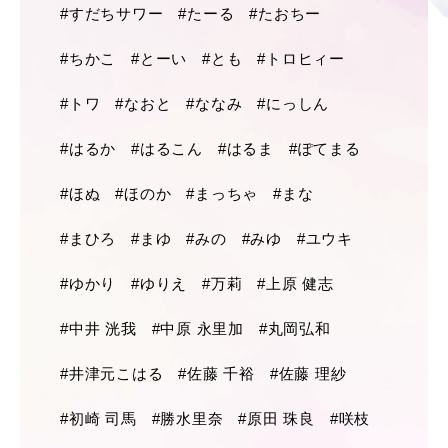
#すだちサワー
#たーる
#たおちー
#ちかこ
#とーい
#とも
#トロヒィー
#トワ
#なおと
#ななみ
#にっしん
#はるか
#はるこん
#はるま
#ぽてまる
#ほぬ
#ほのか
#まっちゃ
#まな
#まひろ
#まゆ
#みの
#みゆ
#ユウキ
#ゆかり
#ゆりえ
#万莉
#上原 健志
#中井 洸我
#中原 永里加
#丸岡弘和
#井津元こはる
#佐藤 千裕
#佐藤 理紗
#初崎 司馬
#勝水里奈
#原田 珠良
#咲枝