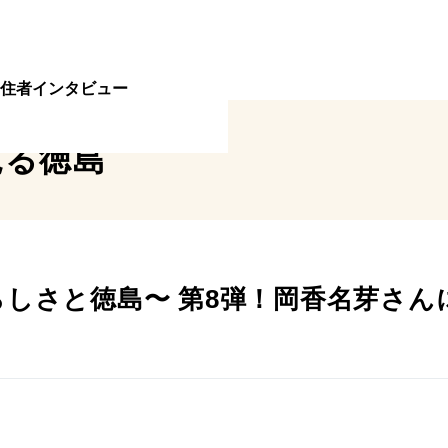
住者インタビュー
見る
徳島
〜私らしさと徳島〜 第8弾！岡香名芽さ