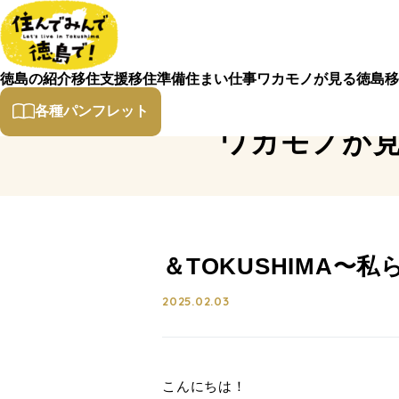
徳島の紹介
移住支援
移住準備
住まい
仕事
ワカモノが見る徳島
移
各種パンフレット
ワカモノが
＆TOKUSHIMA
2025.02.03
こんにちは！