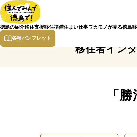
徳島の紹介
移住支援
移住準備
住まい
仕事
ワカモノが見る徳島
移
各種パンフレット
移住者イン
「勝