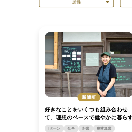
属性
上勝町
勝浦町
好きなことをいくつも組み合わせ
て、理想のペースで健やかに暮ら
Iターン
仕事
起業
農林漁業