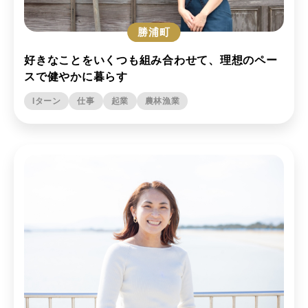
上勝町
勝浦町
好きなことをいくつも組み合わせて、理想のペー
スで健やかに暮らす
Iターン
仕事
起業
農林漁業