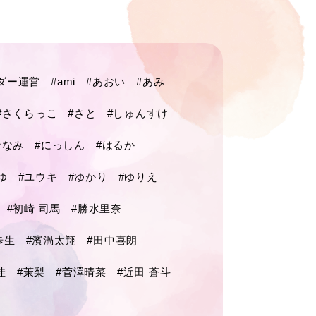
ダー運営
#ami
#あおい
#あみ
#さくらっこ
#さと
#しゅんすけ
ななみ
#にっしん
#はるか
ゆ
#ユウキ
#ゆかり
#ゆりえ
#初崎 司馬
#勝水里奈
歩生
#濱渦太翔
#田中喜朗
佳
#茉梨
#菅澤晴菜
#近田 蒼斗