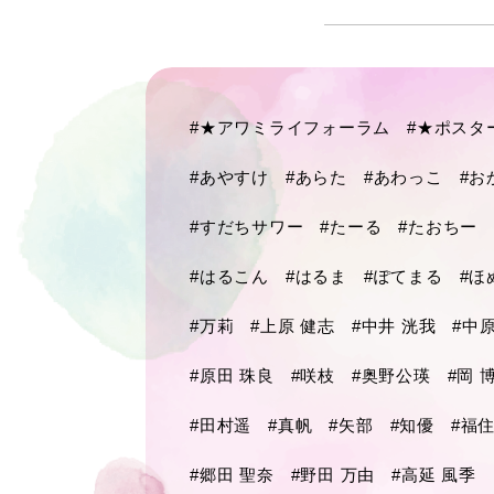
#★アワミライフォーラム
#★ポスタ
#あやすけ
#あらた
#あわっこ
#お
#すだちサワー
#たーる
#たおちー
#はるこん
#はるま
#ぽてまる
#ほ
#万莉
#上原 健志
#中井 洸我
#中
#原田 珠良
#咲枝
#奥野公瑛
#岡 
#田村遥
#真帆
#矢部
#知優
#福住
#郷田 聖奈
#野田 万由
#高延 風季