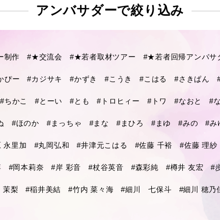
アンバサダーで
絞り込み
ー制作
#★交流会
#★若者取材ツアー
#★若者回帰アンバサ
かぴー
#カジサキ
#かずき
#こうき
#こはる
#さきぱん
#ちかこ
#とーい
#とも
#トロヒィー
#トワ
#なおと
#
ぬ
#ほのか
#まっちゃ
#まな
#まひろ
#まゆ
#みの
#み
原 永里加
#丸岡弘和
#井津元こはる
#佐藤 千裕
#佐藤 理紗
博
#岡本莉奈
#岸 彩音
#杖谷英音
#森彩純
#樽井 友宏
#
 茉梨
#稲井美結
#竹内 菜々海
#細川 七保斗
#細川 穂乃