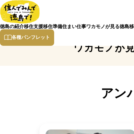
徳島の紹介
移住支援
移住準備
住まい
仕事
ワカモノが見る徳島
移
各種パンフレット
ワカモノが
アン