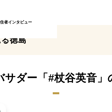
住者インタビュー
見る
徳島
バサダー「#杖谷英音」