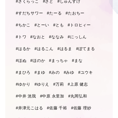
#さくらっこ
#さと
#しゅんすけ
#すだちサワー
#たーる
#たおちー
#ちかこ
#とーい
#とも
#トロヒィー
#トワ
#なおと
#ななみ
#にっしん
#はるか
#はるこん
#はるま
#ぽてまる
#ほぬ
#ほのか
#まっちゃ
#まな
#まひろ
#まゆ
#みの
#みゆ
#ユウキ
#ゆかり
#ゆりえ
#万莉
#上原 健志
#中井 洸我
#中原 永里加
#丸岡弘和
#井津元こはる
#佐藤 千裕
#佐藤 理紗