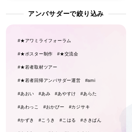
アンバサダーで
絞り込み
#★アワミライフォーラム
#★ポスター制作
#★交流会
#★若者取材ツアー
#★若者回帰アンバサダー運営
#ami
#あおい
#あみ
#あやすけ
#あらた
#あわっこ
#おかぴー
#カジサキ
#かずき
#こうき
#こはる
#さきぱん