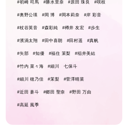
#初崎 司馬
#勝水里奈
#原田 珠良
#咲枝
#奥野公瑛
#岡 博
#岡本莉奈
#岸 彩音
#杖谷英音
#森彩純
#樽井 友宏
#歩生
#濱渦太翔
#田中喜朗
#田村遥
#真帆
#矢部
#知優
#福住 茉梨
#稲井美結
#竹内 菜々海
#細川 七保斗
#細川 穂乃佳
#茉梨
#菅澤晴菜
#近田 蒼斗
#郷田 聖奈
#野田 万由
#高延 風季