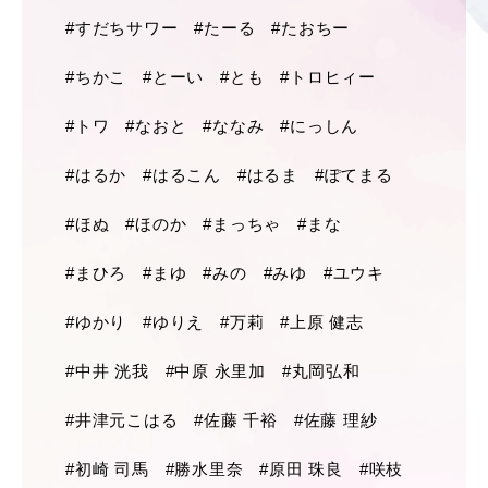
#すだちサワー
#たーる
#たおちー
#ちかこ
#とーい
#とも
#トロヒィー
#トワ
#なおと
#ななみ
#にっしん
#はるか
#はるこん
#はるま
#ぽてまる
#ほぬ
#ほのか
#まっちゃ
#まな
#まひろ
#まゆ
#みの
#みゆ
#ユウキ
#ゆかり
#ゆりえ
#万莉
#上原 健志
#中井 洸我
#中原 永里加
#丸岡弘和
#井津元こはる
#佐藤 千裕
#佐藤 理紗
#初崎 司馬
#勝水里奈
#原田 珠良
#咲枝