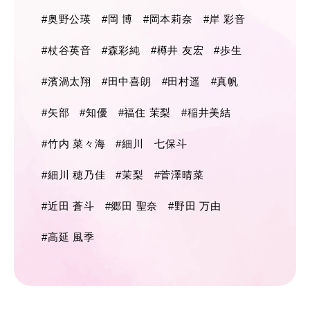
#奥野公瑛
#岡 博
#岡本莉奈
#岸 彩音
#杖谷英音
#森彩純
#樽井 友宏
#歩生
#濱渦太翔
#田中喜朗
#田村遥
#真帆
#矢部
#知優
#福住 茉梨
#稲井美結
#竹内 菜々海
#細川 七保斗
#細川 穂乃佳
#茉梨
#菅澤晴菜
#近田 蒼斗
#郷田 聖奈
#野田 万由
#高延 風季