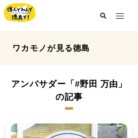
ワカモノが見る
徳島
アンバサダー「#野田 万由」
の記事