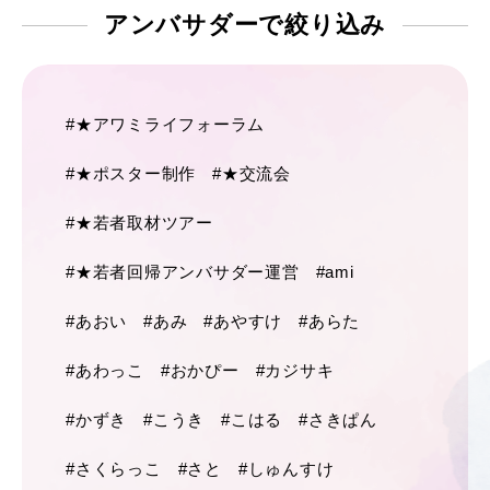
アンバサダーで
絞り込み
#★アワミライフォーラム
#★ポスター制作
#★交流会
#★若者取材ツアー
#★若者回帰アンバサダー運営
#ami
#あおい
#あみ
#あやすけ
#あらた
#あわっこ
#おかぴー
#カジサキ
#かずき
#こうき
#こはる
#さきぱん
#さくらっこ
#さと
#しゅんすけ