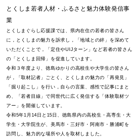
とくしま若者人材・ふるさと魅力体験発信事
業
とくしまぐらし応援課では、県内在住の若者の皆さん
に，とくしまの魅力を訴求し，「地域との絆」を深めて
いただくことで，「定住やUIJターン」など若者の皆さん
の「とくしま回帰」を促進しています。
令和３年度より、徳島ゆかりの高校生や大学生の皆さん
が，「取材記者」ごとく、とくしまの魅力の「再発見」
「掘り起こし」を行い，自らの言葉、感性で記事にまと
め、「若者目線」で同世代に広く発信する「体験取材ツ
アー」を開催しています。
令和5年1月14日と15日、徳島県内の高校生・高専生・大
学生・大学院生が、
美馬市・三好市・阿南市・勝浦町を
訪問し、魅力的な場所や人を取材しました。