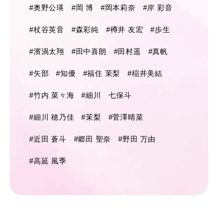
#奥野公瑛
#岡 博
#岡本莉奈
#岸 彩音
#杖谷英音
#森彩純
#樽井 友宏
#歩生
#濱渦太翔
#田中喜朗
#田村遥
#真帆
#矢部
#知優
#福住 茉梨
#稲井美結
#竹内 菜々海
#細川 七保斗
#細川 穂乃佳
#茉梨
#菅澤晴菜
#近田 蒼斗
#郷田 聖奈
#野田 万由
#高延 風季