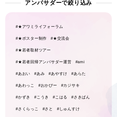
アンバサダーで
絞り込み
#★アワミライフォーラム
#★ポスター制作
#★交流会
#★若者取材ツアー
#★若者回帰アンバサダー運営
#ami
#あおい
#あみ
#あやすけ
#あらた
#あわっこ
#おかぴー
#カジサキ
#かずき
#こうき
#こはる
#さきぱん
#さくらっこ
#さと
#しゅんすけ