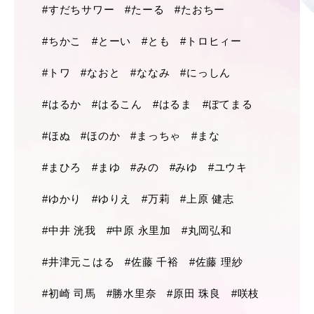
#すだちサワー
#たーる
#たおちー
#ちかこ
#とーい
#とも
#トロヒィー
#トワ
#なおと
#ななみ
#にっしん
#はるか
#はるこん
#はるま
#ぽてまる
#ほぬ
#ほのか
#まっちゃ
#まな
#まひろ
#まゆ
#みの
#みゆ
#ユウキ
#ゆかり
#ゆりえ
#万莉
#上原 健志
#中井 洸我
#中原 永里加
#丸岡弘和
#井津元こはる
#佐藤 千裕
#佐藤 理紗
#初崎 司馬
#勝水里奈
#原田 珠良
#咲枝