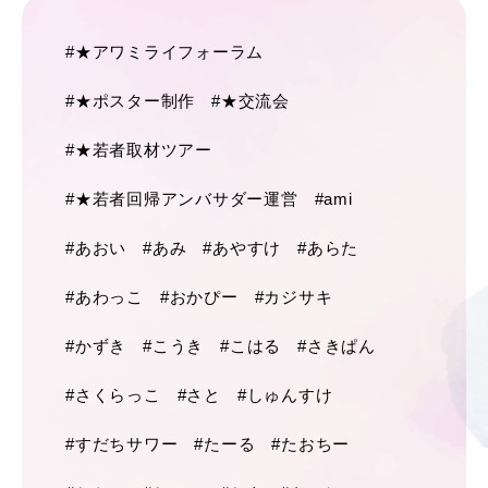
#★アワミライフォーラム
#★ポスター制作
#★交流会
#★若者取材ツアー
#★若者回帰アンバサダー運営
#ami
#あおい
#あみ
#あやすけ
#あらた
#あわっこ
#おかぴー
#カジサキ
#かずき
#こうき
#こはる
#さきぱん
#さくらっこ
#さと
#しゅんすけ
#すだちサワー
#たーる
#たおちー