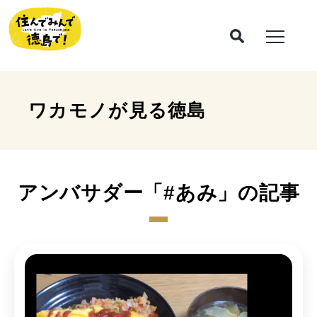
ワカモノが見る
徳島
アンバサダー「#あみ」
の記事