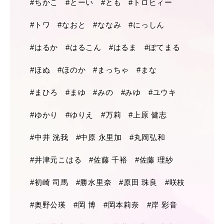
#ちかこ
#とーい
#とも
#トロヒィー
#トワ
#なおと
#ななみ
#にっしん
#はるか
#はるこん
#はるま
#ぽてまる
#ほぬ
#ほのか
#まっちゃ
#まな
#まひろ
#まゆ
#みの
#みゆ
#ユウキ
#ゆかり
#ゆりえ
#万莉
#上原 健志
#中井 洸我
#中原 永里加
#丸岡弘和
#井津元こはる
#佐藤 千裕
#佐藤 理紗
#初崎 司馬
#勝水里奈
#原田 珠良
#咲枝
#奥野公瑛
#岡 博
#岡本莉奈
#岸 彩音