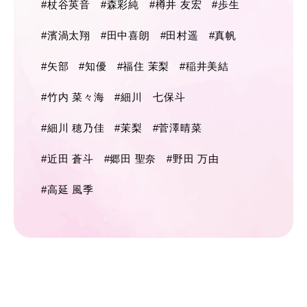
#杖谷英音
#森彩純
#樽井 友宏
#歩生
#濱渦太翔
#田中喜朗
#田村遥
#真帆
#矢部
#知優
#福住 茉梨
#稲井美結
#竹内 菜々海
#細川 七保斗
#細川 穂乃佳
#茉梨
#菅澤晴菜
#近田 蒼斗
#郷田 聖奈
#野田 万由
#高延 風季