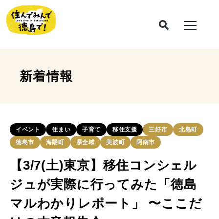
新着情報
イベント
住まい
子育て
移住支援
三好市
北島町
徳島市
海陽町
県全域
美波町
阿南市
【3/7(土)東京】移住コンシェル
ジュが実際に行ってみた「徳島
マルわかりレポート」 〜ここだ