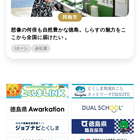
徳島市
阿南市
想像の何倍も自然豊かな徳島。しらすの魅力をこ
こから全国に届けたい 。
Iターン
会社員