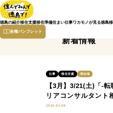
徳島の紹介
移住支援
移住準備
住まい
仕事
ワカモノが見る徳島
移
各種パンフレット
新着情報
仕事
移住支援
県全域
【3月】3/21(土)
リアコンサルタント
2026.02.08