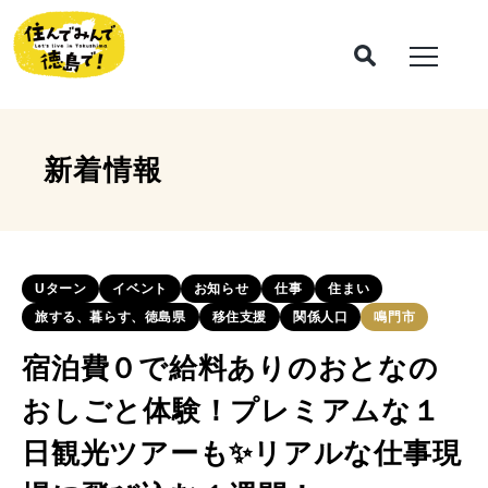
新着情報
Uターン
イベント
お知らせ
仕事
住まい
旅する、暮らす、徳島県
移住支援
関係人口
鳴門市
宿泊費０で給料ありのおとなの
おしごと体験！プレミアムな１
日観光ツアーも✨リアルな仕事現