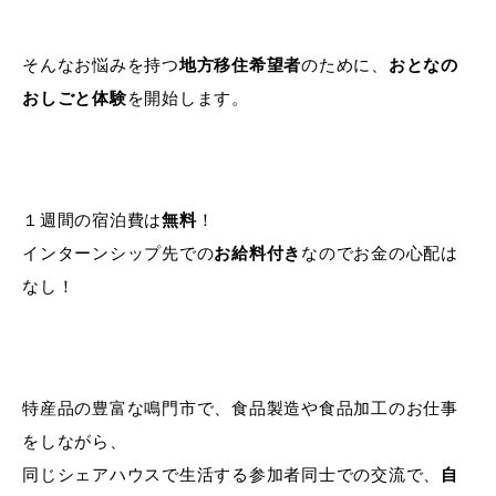
そんなお悩みを持つ
地方移住希望者
のために、
おとなの
おしごと体験
を開始します。
１週間の宿泊費は
無料
！
インターンシップ先での
お給料付き
なのでお金の心配は
なし！
特産品の豊富な鳴門市で、食品製造や食品加工のお仕事
をしながら、
同じシェアハウスで生活する参加者同士での交流で、
自