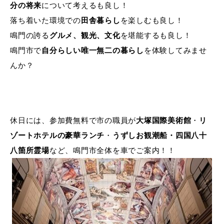
分の将来
について考えるも良し！
落ち着いた環境での
田舎暮らし
を楽しむも良し！
鳴門の誇る
グルメ、観光、文化
を堪能するも良し！
鳴門市で
自分らしい唯一無二の暮らし
を体験してみませ
んか？
休日には、参加費無料で市の職員が
大塚国際美術館
・
リ
ゾートホテルの豪華ランチ
・
うずしお観潮船・四国八十
八箇所霊場
など、鳴門市全体を車でご案内！！