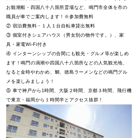
お観潮船・四国八十八箇所霊場など、鳴門市全体を市の
職員が車でご案内します！※参加費無料
② 宿泊費無料・１人１台自転車貸出無料
③ 個室付きシェアハウス（男女別の物件です。）、家
具・家電Wi-Fi付き
④ インターンシップの合間にも観光・グルメ等が楽しめ
ます！鳴門の渦潮や四国八十八箇所などの人気観光地、
なると金時やわかめ、鯛、徳島ラーメンなどの鳴門グル
メを楽しみましょう！
⑤ 車で神戸から1時間、大阪２時間、京都３時間、飛行機
で東京・福岡から１時間半とアクセス抜群！