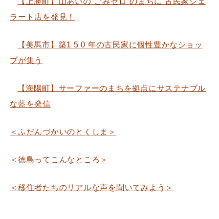
【上勝町】山あいの”ごみゼロ“のまちに 古民家ジェ
ラート店を発見！
【美馬市】築1 5 0 年の古民家に個性豊かなショッ
プが集う
【海陽町】サーファーのまちを拠点にサステナブル
な藍を発信
＜ふだんづかいのとくしま＞
＜徳島ってこんなところ＞
＜移住者たちのリアルな声を聞いてみよう＞