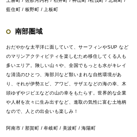
上勝町 / 佐那河内村 / 石井町 / 神山町 /松茂町 / 北島町 /
藍住町 / 板野町 / 上板町
南部圏域
おだやかな太平洋に面していて、サーフィンやSUP など
のマリンアクティビティを楽しむため移住してくる人も
多いエリア。険しい山々や、全国でもっとも水がキレイ
な清流のひとつ、海部川など類いまれな自然環境があ
り、それが伊勢エビ、アワビ、サザエなどの海の幸、木
頭ゆずやジビエなどの山の幸をもたらす。世界的な企業
や人材を次々に生み出すなど、進取の気性に富む土地柄
なので、人との出会いも楽しみ！
阿南市 / 那賀町 / 牟岐町 / 美波町 / 海陽町