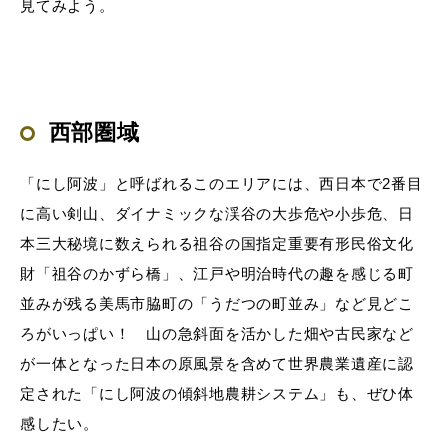
見てみよう。
西部圏域
「にし阿波」と呼ばれるこのエリアには、西日本で2番目
に高い剣山、ダイナミックな渓谷の大歩危や小歩危、日
本三大秘境に数えられる祖谷の国指定重要有形民俗文化
財「祖谷のかずら橋」、江戸や明治時代の趣を感じる町
並みが残る美馬市脇町の「うだつの町並み」など見どこ
ろがいっぱい！ 山の急斜面を活かした畑や古民家など
が一体となった日本の原風景を含めて世界農業遺産に認
定された「にし阿波の傾斜地農耕システム」も、ぜひ体
感したい。