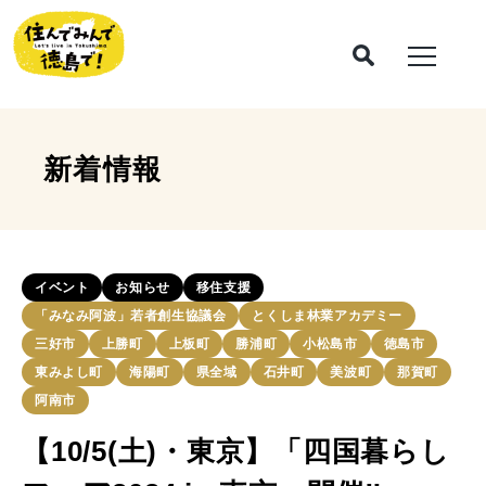
新着情報
イベント
お知らせ
移住支援
「みなみ阿波」若者創生協議会
とくしま林業アカデミー
三好市
上勝町
上板町
勝浦町
小松島市
徳島市
東みよし町
海陽町
県全域
石井町
美波町
那賀町
阿南市
【10/5(土)・東京】「四国暮らし