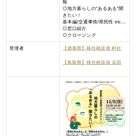
報
◎地方暮らしの”あるある”聞
きたい！
基本編/交通事情/県民性 etc…
◎窓口紹介
◎クロージング
登壇者
【徳島県】移住相談員 村社
【鳥取県】移住相談員 浜田