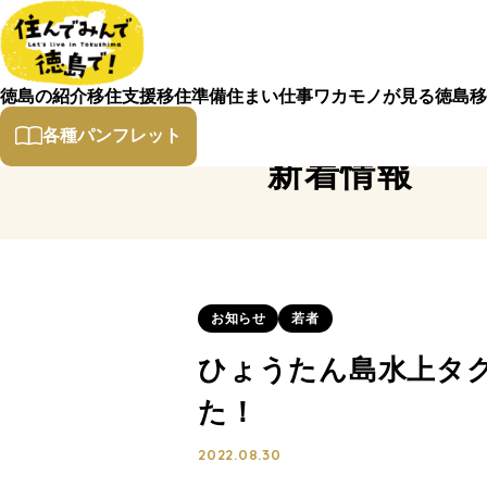
徳島の紹介
移住支援
移住準備
住まい
仕事
ワカモノが見る徳島
移
各種パンフレット
新着情報
お知らせ
若者
ひょうたん島水上タ
た！
2022.08.30