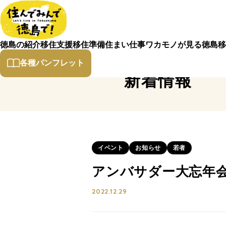
徳島の紹介
移住支援
移住準備
住まい
仕事
ワカモノが見る徳島
移
各種パンフレット
新着情報
イベント
お知らせ
若者
アンバサダー大忘年会
2022.12.29