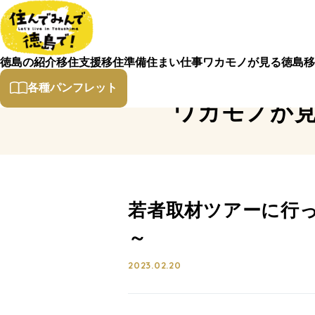
徳島の紹介
移住支援
移住準備
住まい
仕事
ワカモノが見る徳島
移
各種パンフレット
ワカモノが
若者取材ツアーに行っ
～
2023.02.20