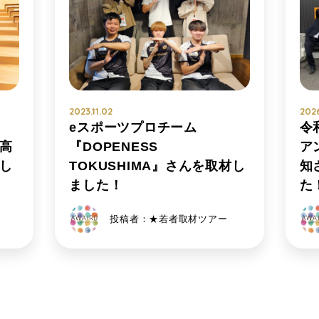
2023.11.02
202
eスポーツプロチーム
令
高
『DOPENESS
ア
し
TOKUSHIMA』さんを取材し
知
ました！
た
投稿者：★若者取材ツアー