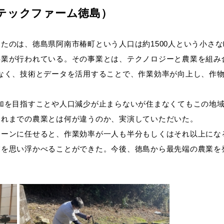
ブテックファーム徳島）
たのは、徳島県阿南市椿町という人口は約1500人という小さな
業が行われている。その事業とは、テクノロジーと農業を組み
なく、技術とデータを活用することで、作業効率が向上し、作
加を目指すことや人口減少が止まらないが住まなくてもこの地
これまでの農業とは何が違うのか、実演していただいた。
ローンに任せると、作業効率が一人も半分もしくはそれ以上にな
業を思い浮かべることができた。今後、徳島から最先端の農業を