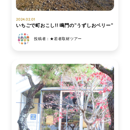
2024.02.01
いちごで町おこし!! 鳴門の”うずしおベリー”
投稿者：★若者取材ツアー