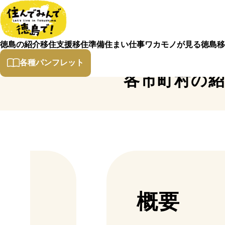
徳島の紹介
移住支援
移住準備
住まい
仕事
ワカモノが見る徳島
移
各種パンフレット
各市町村の
概要