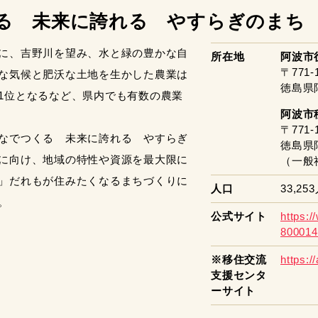
る 未来に誇れる やすらぎのまち
に、吉野川を望み、水と緑の豊かな自
所在地
阿波市
〒771-
な気候と肥沃な土地を生かした農業は
徳島県
1位となるなど、県内でも有数の農業
阿波市
〒771-
なでつくる 未来に誇れる やすらぎ
徳島県
に向け、地域の特性や資源を最大限に
（一般
」だれもが住みたくなるまちづくりに
人口
33,25
。
公式サイト
https:/
800014
※移住交流
https://
支援センタ
ーサイト