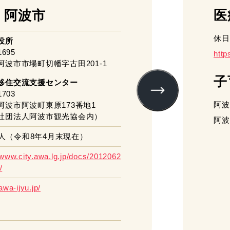
 阿波市
医
休日
役所
1695
http
阿波市市場町切幡字古田201-1
子
移住交流支援センター
1703
阿波
阿波市阿波町東原173番地1
社団法人阿波市観光協会内）
阿波
3人
（令和8年4月末現在）
/www.city.awa.lg.jp/docs/2012062
/
awa-ijyu.jp/