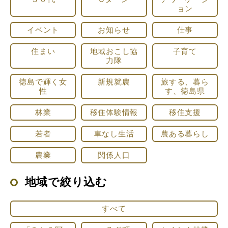
ョン
イベント
お知らせ
仕事
住まい
地域おこし協
子育て
力隊
徳島で輝く女
新規就農
旅する、暮ら
性
す、徳島県
林業
移住体験情報
移住支援
若者
車なし生活
農ある暮らし
農業
関係人口
地域で絞り込む
すべて