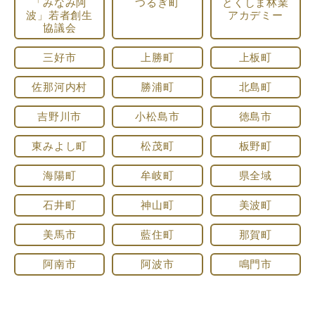
「みなみ阿
つるぎ町
とくしま林業
波」若者創生
アカデミー
協議会
三好市
上勝町
上板町
佐那河内村
勝浦町
北島町
吉野川市
小松島市
徳島市
東みよし町
松茂町
板野町
海陽町
牟岐町
県全域
石井町
神山町
美波町
美馬市
藍住町
那賀町
阿南市
阿波市
鳴門市