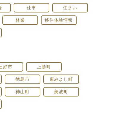
せ
仕事
住まい
林業
移住体験情報
三好市
上勝町
徳島市
東みよし町
神山町
美波町