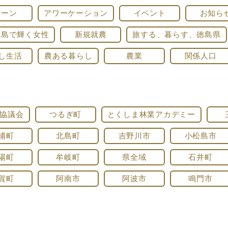
ターン
アワーケーション
イベント
お知ら
徳島で輝く女性
新規就農
旅する、暮らす、徳島県
し生活
農ある暮らし
農業
関係人口
協議会
つるぎ町
とくしま林業アカデミー
浦町
北島町
吉野川市
小松島市
陽町
牟岐町
県全域
石井町
賀町
阿南市
阿波市
鳴門市