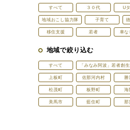
すべて
３０代
U
地域おこし協力隊
子育て
移住支援
若者
車な
地域で絞り込む
すべて
「みなみ阿波」若者創生
上板町
佐那河内村
勝
松茂町
板野町
海
美馬市
藍住町
那