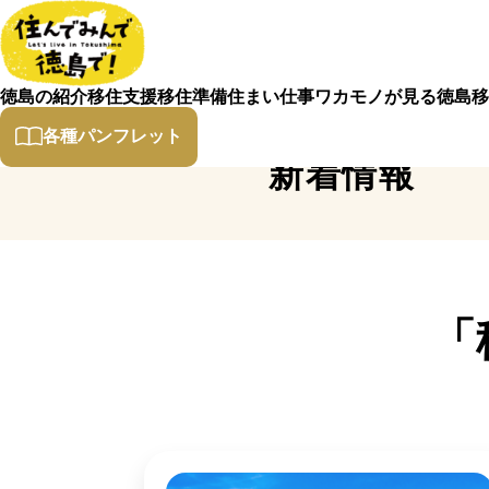
徳島の紹介
移住支援
移住準備
住まい
仕事
ワカモノが見る徳島
移
各種パンフレット
新着情報
「