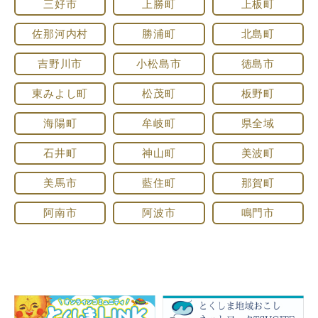
三好市
上勝町
上板町
佐那河内村
勝浦町
北島町
吉野川市
小松島市
徳島市
東みよし町
松茂町
板野町
海陽町
牟岐町
県全域
石井町
神山町
美波町
美馬市
藍住町
那賀町
阿南市
阿波市
鳴門市