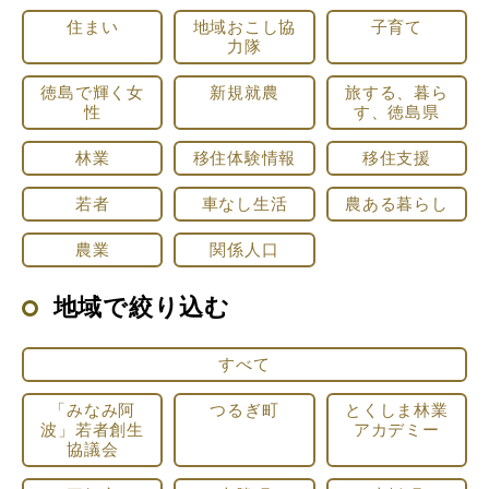
住まい
地域おこし協
子育て
力隊
徳島で輝く女
新規就農
旅する、暮ら
性
す、徳島県
林業
移住体験情報
移住支援
若者
車なし生活
農ある暮らし
農業
関係人口
地域で絞り込む
すべて
「みなみ阿
つるぎ町
とくしま林業
波」若者創生
アカデミー
協議会