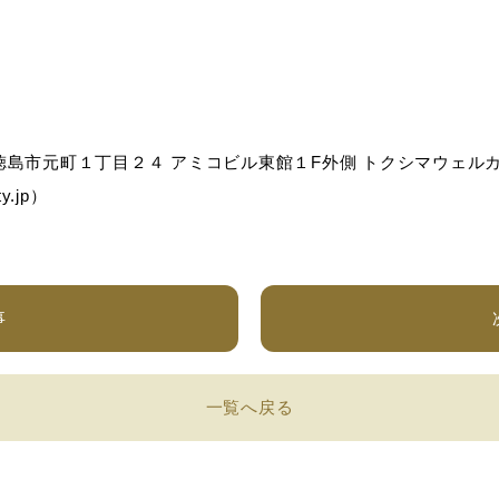
島市元町１丁目２４ アミコビル東館１F外側 トクシマウェルカムセン
y.jp）
事
一覧へ戻る