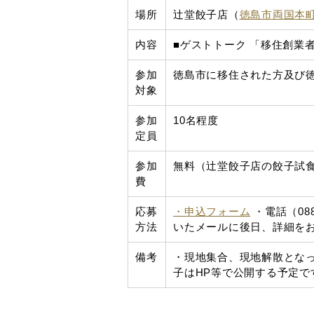
場所
辻堂餃子店（
徳島市両国本町
内容
■ゲストトーク 「移住創業
参加
徳島市に移住された方及び
対象
参加
10名程度
定員
参加
無料（辻堂餃子店の餃子試
費
応募
・申込フォーム
・電話（088-
方法
いたメールに後日、詳細を
備考
・現地集合、現地解散となっ
子はHP等で公開する予定で