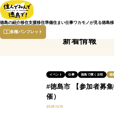
徳島の紹介
移住支援
移住準備
住まい
仕事
ワカモノが見る徳島
移
各種パンフレット
新着情報
イベント
仕事
徳島で輝く女性
徳
#徳島市 【参加者募集
催）
2025.12.15