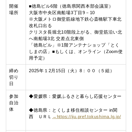
開催
■
徳島ビル6階（徳島県関西本部会議室）
場所
大阪市中央区南船場3丁目9－10
※大阪メトロ御堂筋線地下鉄心斎橋駅下車北
改札口出る
クリスタ長堀北10階段上がる、御堂筋沿い北
へ南船場3北 交差点北東側
「徳島ビル」※1階アンテナショップ「とく
しまの店」
■もしくは、オンライン（Zoom使
用予定）
締め
2025年１2月15日（火）8：００（５組）
切り
日
参加
◆愛媛県：愛媛ふるさと暮らし応援センター
自治
体
◆徳島県：とくしま移住相談センター in関
西 ＵＲＬ
→https://iju.pref.tokushima.lg.jp/