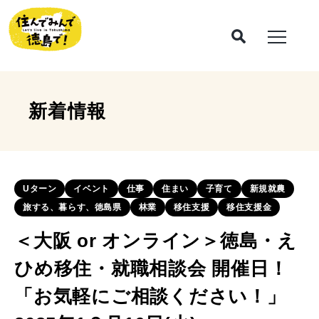
新着情報
Uターン
イベント
仕事
住まい
子育て
新規就農
旅する、暮らす、徳島県
林業
移住支援
移住支援金
＜大阪 or オンライン＞徳島・え
ひめ移住・就職相談会 開催日！
「お気軽にご相談ください！」