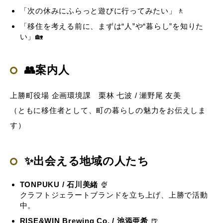
「次の休みにふらっと遊びに行ってみたい」🚶
「移住を考える前に、まずは“人”や“暮らし”を知りた
い」🏡
👥案内人
上勝町役場 企画環境課 栗林 七波 / 瀬野尾 友美
（ともに移住者として、町の暮らしの魅力をお伝えしま
す）
✨出会える地域の人たち
TONPUKU / 石川美緒
🍨
クラフトジェラートブランドを立ち上げ、上勝で活動
中。
RISE&WIN Brewing Co. / 池添亜希
🍺