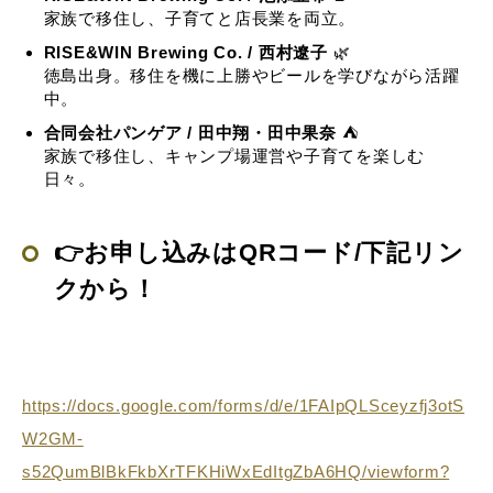
家族で移住し、子育てと店長業を両立。
RISE&WIN Brewing Co. / 西村遼子
🌿
徳島出身。移住を機に上勝やビールを学びながら活躍
中。
合同会社パンゲア / 田中翔・田中果奈
⛺
家族で移住し、キャンプ場運営や子育てを楽しむ
日々。
👉お申し込みはQRコード/下記リン
クから！
https://docs.google.com/forms/d/e/1FAIpQLSceyzfj3otS
W2GM-
s52QumBlBkFkbXrTFKHiWxEdItgZbA6HQ/viewform?