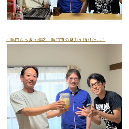
・鳴門らっきょ編③ 鳴門市の魅力を語りたい！