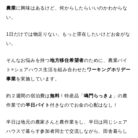
農業
に興味はあるけど、何からしたらいいのかわからな
い。
1日だけでは物足りない。もっと滞在したいけどお金がな
い。
そんなお悩みを持つ
地方移住希望者
のために、農業バイ
ト×シェアハウス生活を組み合わせた
ワーキングホリデー
事業
を実施しています。
約２週間の宿泊費は
無料
！特産品「
鳴門らっきょ
」の農
作業での
半日バイト
付きなのでお金の心配はなし！
半日は地元の農家さんと農作業をし、半日は同じシェア
ハウスで暮らす参加者同士で交流しながら、田舎暮らし