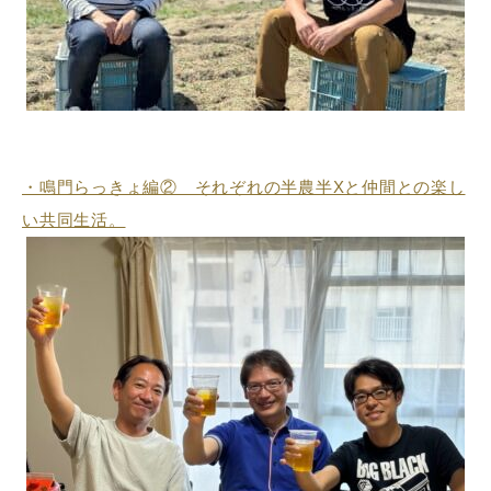
・鳴門らっきょ編② それぞれの半農半Xと仲間との楽し
い共同生活。