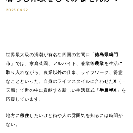
2025.04.22
世界最大級の渦潮が有名な四国の玄関口「
徳島県鳴門
市
」では、家庭菜園、アルバイト、兼業等
農業
を生活に
取り入れながら、農業以外の仕事、ライフワーク、得意
なことといった、自身のライフスタイルに合わせた
X
（＝
天職）で世の中に貢献する新しい生活様式「
半農半X
」を
応援しています。
地方に
移住
したいけど街や人の雰囲気を知るには時間が
ない。