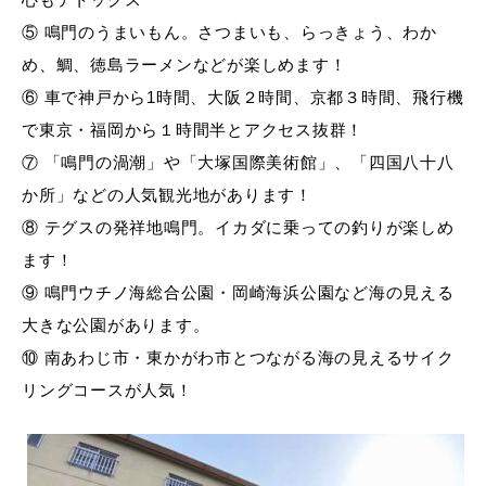
⑤ 鳴門のうまいもん。さつまいも、らっきょう、わか
め、鯛、徳島ラーメンなどが楽しめます！
⑥ 車で神戸から1時間、大阪２時間、京都３時間、飛行機
で東京・福岡から１時間半とアクセス抜群！
⑦ 「鳴門の渦潮」や「大塚国際美術館」、「四国八十八
か所」などの人気観光地があります！
⑧ テグスの発祥地鳴門。イカダに乗っての釣りが楽しめ
ます！
⑨ 鳴門ウチノ海総合公園・岡崎海浜公園など海の見える
大きな公園があります。
⑩ 南あわじ市・東かがわ市とつながる海の見えるサイク
リングコースが人気！