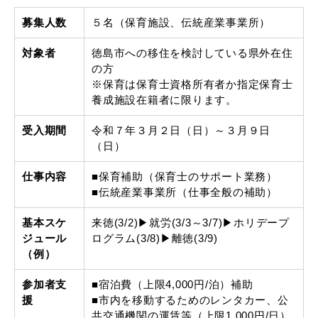
募集人数
５名（保育施設、伝統産業事業所）
対象者
徳島市への移住を検討している県外在住
の方
※保育は保育士資格所有者か指定保育士
養成施設在籍者に限ります。
受入期間
令和７年３月２日（日）～３月９日
（日）
仕事内容
■保育補助（保育士のサポート業務）
■伝統産業事業所（仕事全般の補助）
基本スケ
来徳(3/2)▶就労(3/3～3/7)▶ホリデープ
ジュール
ログラム(3/8)▶離徳(3/9)
（例）
参加者支
■宿泊費（上限4,000円/泊）補助
援
■市内を移動するためのレンタカー、公
共交通機関の運賃等（上限1,000円/日）