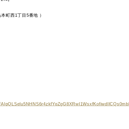
本町西1丁目5番地 ）
/e/1FAIpQLSelu5NHNS6r4zkfYqZgG8XRwI1WsxfKofiwdIlCQs0mb