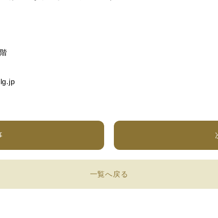
4階
g.jp
事
一覧へ戻る