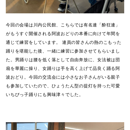
今回の会場は川内公民館、こちらでは有名連「酔狂連」
がもうすぐ開催される阿波おどりの本番に向けて年間を
通じて練習をしています。 連員の皆さんの熱のこもった
踊りを堪能した後、一緒に練習に参加させてもらいまし
た。男踊りは腰を低く落として自由奔放に、女法被は団
扇を華麗に操り、女踊りは手を高く上げて品良く踊る阿
波おどり。今回の交流会には小さなお子さんがいる親子
も参加していたので、ひょうたん型の提灯を持った可愛
いちびっ子踊りにも興味津々でした。