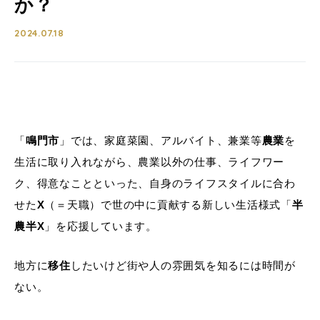
か？
2024.07.18
「
鳴門市
」では、家庭菜園、アルバイト、兼業等
農業
を
生活に取り入れながら、農業以外の仕事、ライフワー
ク、得意なことといった、自身のライフスタイルに合わ
せた
X
（＝天職）で世の中に貢献する新しい生活様式「
半
農半X
」を応援しています。
地方に
移住
したいけど街や人の雰囲気を知るには時間が
ない。