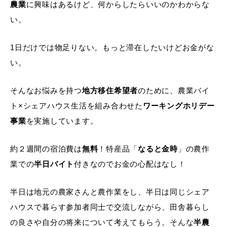
農業
に興味はあるけど、何からしたらいいのかわからな
い。
1日だけでは物足りない。もっと滞在したいけどお金がな
い。
そんなお悩みを持つ
地方移住希望者
のために、農業バイ
ト×シェアハウス生活を組み合わせた
ワーキングホリデー
事業
を実施しています。
約２週間の宿泊費は
無料
！特産品「
なると金時
」の農作
業での
半日バイト
付きなのでお金の心配はなし！
半日は地元の農家さんと農作業をし、半日は同じシェア
ハウスで暮らす参加者同士で交流しながら、田舎暮らし
の良さや自分の将来について考えてもらう。そんな
半農